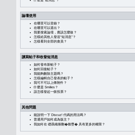
什麼是“短消息”？
論壇使用
在哪里可以登錄？
在哪里可以退出？
我要搜索論壇，應該怎麼做？
怎樣給其他人發送“短消息”？
怎樣看到全部的會員？
讀寫帖子和收發短消息
如何發布新帖子？
如何回復帖子？
我能夠刪除主題嗎？
怎樣編輯自己發表的帖子？
我可不可以上傳附件？
什麼是 Smilies？
該怎樣發起一個投票？
其他問題
能說明一下 Discuz! 代碼的用法嗎？
普通用戶如何成為版主？
我如何在 礎聶織簷翻�䪖壅� 具有更多的權限？