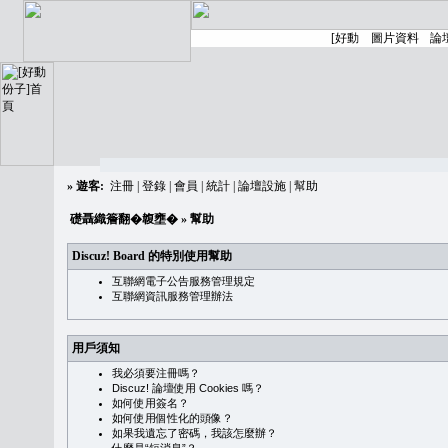
»
遊客:
注冊
|
登錄
|
會員
|
統計
|
論壇設施
|
幫助
礎聶織簷翻�䪖壅�
» 幫助
Discuz! Board 的特別使用幫助
互聯網電子公告服務管理規定
互聯網資訊服務管理辦法
用戶須知
我必須要注冊嗎？
Discuz! 論壇使用 Cookies 嗎？
如何使用簽名？
如何使用個性化的頭像？
如果我遺忘了密碼，我該怎麼辦？