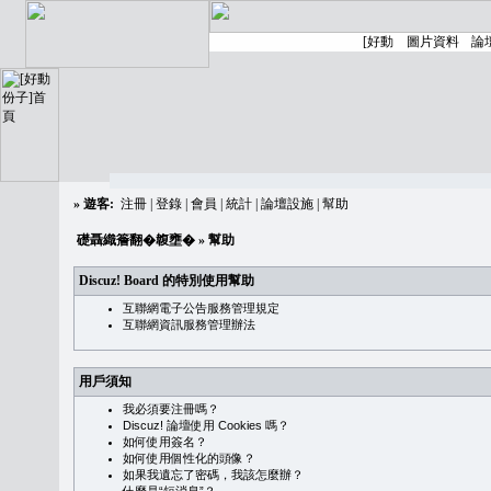
»
遊客:
注冊
|
登錄
|
會員
|
統計
|
論壇設施
|
幫助
礎聶織簷翻�䪖壅�
» 幫助
Discuz! Board 的特別使用幫助
互聯網電子公告服務管理規定
互聯網資訊服務管理辦法
用戶須知
我必須要注冊嗎？
Discuz! 論壇使用 Cookies 嗎？
如何使用簽名？
如何使用個性化的頭像？
如果我遺忘了密碼，我該怎麼辦？