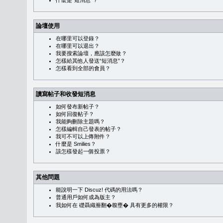
什麼是“短消息”？
論壇使用
在哪里可以登錄？
在哪里可以退出？
我要搜索論壇，應該怎麼做？
怎樣給其他人發送“短消息”？
怎樣看到全部的會員？
讀寫帖子和收發短消息
如何發布新帖子？
如何回復帖子？
我能夠刪除主題嗎？
怎樣編輯自己發表的帖子？
我可不可以上傳附件？
什麼是 Smilies？
該怎樣發起一個投票？
其他問題
能說明一下 Discuz! 代碼的用法嗎？
普通用戶如何成為版主？
我如何在 礎聶織簷翻�䪖壅� 具有更多的權限？