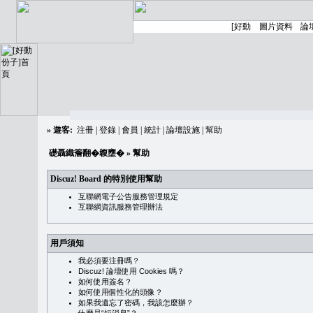
»
遊客:
注冊
|
登錄
|
會員
|
統計
|
論壇設施
|
幫助
礎聶織簷翻�䪖壅�
» 幫助
Discuz! Board 的特別使用幫助
互聯網電子公告服務管理規定
互聯網資訊服務管理辦法
用戶須知
我必須要注冊嗎？
Discuz! 論壇使用 Cookies 嗎？
如何使用簽名？
如何使用個性化的頭像？
如果我遺忘了密碼，我該怎麼辦？