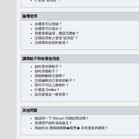
什麼是“短消息”？
論壇使用
在哪里可以登錄？
在哪里可以退出？
我要搜索論壇，應該怎麼做？
怎樣給其他人發送“短消息”？
怎樣看到全部的會員？
讀寫帖子和收發短消息
如何發布新帖子？
如何回復帖子？
我能夠刪除主題嗎？
怎樣編輯自己發表的帖子？
我可不可以上傳附件？
什麼是 Smilies？
該怎樣發起一個投票？
其他問題
能說明一下 Discuz! 代碼的用法嗎？
普通用戶如何成為版主？
我如何在 礎聶織簷翻�䪖壅� 具有更多的權限？