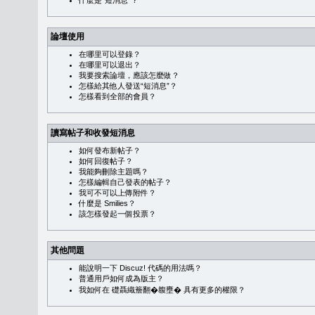
什麼是“短消息”？
論壇使用
在哪里可以登錄？
在哪里可以退出？
我要搜索論壇，應該怎麼做？
怎樣給其他人發送“短消息”？
怎樣看到全部的會員？
讀寫帖子和收發短消息
如何發布新帖子？
如何回復帖子？
我能夠刪除主題嗎？
怎樣編輯自己發表的帖子？
我可不可以上傳附件？
什麼是 Smilies？
該怎樣發起一個投票？
其他問題
能說明一下 Discuz! 代碼的用法嗎？
普通用戶如何成為版主？
我如何在 礎聶織簷翻�䪖壅� 具有更多的權限？