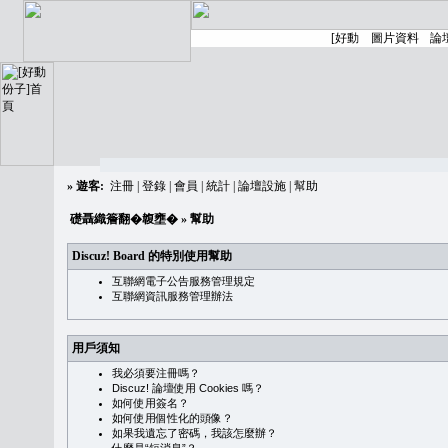
»
遊客:
注冊
|
登錄
|
會員
|
統計
|
論壇設施
|
幫助
礎聶織簷翻�䪖壅�
» 幫助
Discuz! Board 的特別使用幫助
互聯網電子公告服務管理規定
互聯網資訊服務管理辦法
用戶須知
我必須要注冊嗎？
Discuz! 論壇使用 Cookies 嗎？
如何使用簽名？
如何使用個性化的頭像？
如果我遺忘了密碼，我該怎麼辦？