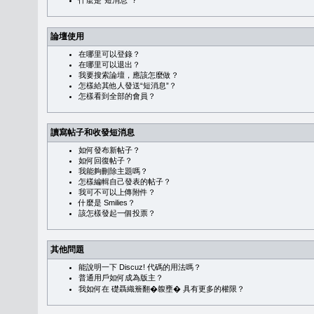
什麼是“短消息”？
論壇使用
在哪里可以登錄？
在哪里可以退出？
我要搜索論壇，應該怎麼做？
怎樣給其他人發送“短消息”？
怎樣看到全部的會員？
讀寫帖子和收發短消息
如何發布新帖子？
如何回復帖子？
我能夠刪除主題嗎？
怎樣編輯自己發表的帖子？
我可不可以上傳附件？
什麼是 Smilies？
該怎樣發起一個投票？
其他問題
能說明一下 Discuz! 代碼的用法嗎？
普通用戶如何成為版主？
我如何在 礎聶織簷翻�䪖壅� 具有更多的權限？