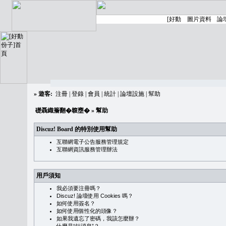
»
遊客:
注冊
|
登錄
|
會員
|
統計
|
論壇設施
|
幫助
礎聶織簷翻�䪖壅�
» 幫助
Discuz! Board 的特別使用幫助
互聯網電子公告服務管理規定
互聯網資訊服務管理辦法
用戶須知
我必須要注冊嗎？
Discuz! 論壇使用 Cookies 嗎？
如何使用簽名？
如何使用個性化的頭像？
如果我遺忘了密碼，我該怎麼辦？