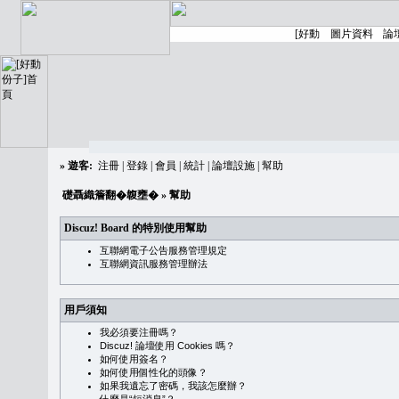
»
遊客:
注冊
|
登錄
|
會員
|
統計
|
論壇設施
|
幫助
礎聶織簷翻�䪖壅�
» 幫助
Discuz! Board 的特別使用幫助
互聯網電子公告服務管理規定
互聯網資訊服務管理辦法
用戶須知
我必須要注冊嗎？
Discuz! 論壇使用 Cookies 嗎？
如何使用簽名？
如何使用個性化的頭像？
如果我遺忘了密碼，我該怎麼辦？