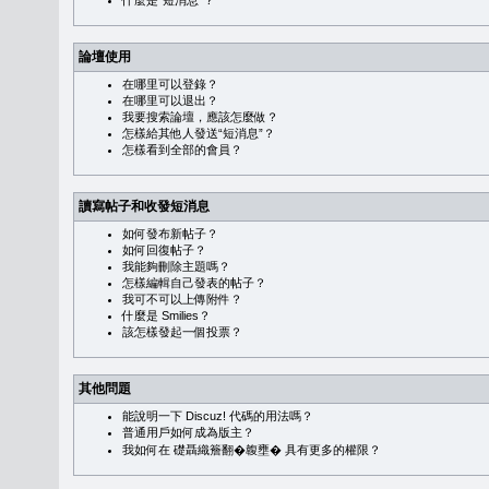
什麼是“短消息”？
論壇使用
在哪里可以登錄？
在哪里可以退出？
我要搜索論壇，應該怎麼做？
怎樣給其他人發送“短消息”？
怎樣看到全部的會員？
讀寫帖子和收發短消息
如何發布新帖子？
如何回復帖子？
我能夠刪除主題嗎？
怎樣編輯自己發表的帖子？
我可不可以上傳附件？
什麼是 Smilies？
該怎樣發起一個投票？
其他問題
能說明一下 Discuz! 代碼的用法嗎？
普通用戶如何成為版主？
我如何在 礎聶織簷翻�䪖壅� 具有更多的權限？