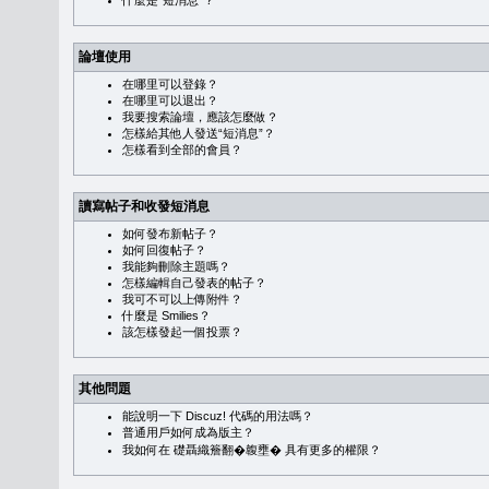
什麼是“短消息”？
論壇使用
在哪里可以登錄？
在哪里可以退出？
我要搜索論壇，應該怎麼做？
怎樣給其他人發送“短消息”？
怎樣看到全部的會員？
讀寫帖子和收發短消息
如何發布新帖子？
如何回復帖子？
我能夠刪除主題嗎？
怎樣編輯自己發表的帖子？
我可不可以上傳附件？
什麼是 Smilies？
該怎樣發起一個投票？
其他問題
能說明一下 Discuz! 代碼的用法嗎？
普通用戶如何成為版主？
我如何在 礎聶織簷翻�䪖壅� 具有更多的權限？