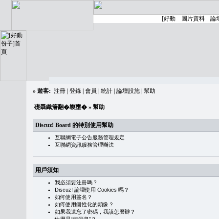
»
遊客:
注冊
|
登錄
|
會員
|
統計
|
論壇設施
|
幫助
礎聶織簷翻�䪖壅�
» 幫助
Discuz! Board 的特別使用幫助
互聯網電子公告服務管理規定
互聯網資訊服務管理辦法
用戶須知
我必須要注冊嗎？
Discuz! 論壇使用 Cookies 嗎？
如何使用簽名？
如何使用個性化的頭像？
如果我遺忘了密碼，我該怎麼辦？