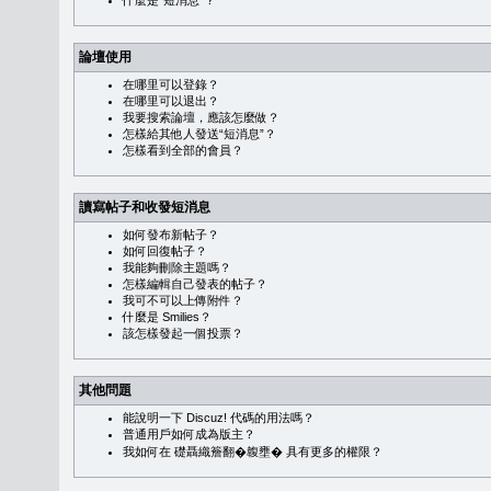
什麼是“短消息”？
論壇使用
在哪里可以登錄？
在哪里可以退出？
我要搜索論壇，應該怎麼做？
怎樣給其他人發送“短消息”？
怎樣看到全部的會員？
讀寫帖子和收發短消息
如何發布新帖子？
如何回復帖子？
我能夠刪除主題嗎？
怎樣編輯自己發表的帖子？
我可不可以上傳附件？
什麼是 Smilies？
該怎樣發起一個投票？
其他問題
能說明一下 Discuz! 代碼的用法嗎？
普通用戶如何成為版主？
我如何在 礎聶織簷翻�䪖壅� 具有更多的權限？