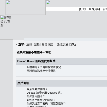
»
遊客:
注冊
|
登錄
|
會員
|
統計
|
論壇設施
|
幫助
礎聶織簷翻�䪖壅�
» 幫助
Discuz! Board 的特別使用幫助
互聯網電子公告服務管理規定
互聯網資訊服務管理辦法
用戶須知
我必須要注冊嗎？
Discuz! 論壇使用 Cookies 嗎？
如何使用簽名？
如何使用個性化的頭像？
如果我遺忘了密碼，我該怎麼辦？