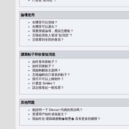
什麼是“短消息”？
論壇使用
在哪里可以登錄？
在哪里可以退出？
我要搜索論壇，應該怎麼做？
怎樣給其他人發送“短消息”？
怎樣看到全部的會員？
讀寫帖子和收發短消息
如何發布新帖子？
如何回復帖子？
我能夠刪除主題嗎？
怎樣編輯自己發表的帖子？
我可不可以上傳附件？
什麼是 Smilies？
該怎樣發起一個投票？
其他問題
能說明一下 Discuz! 代碼的用法嗎？
普通用戶如何成為版主？
我如何在 礎聶織簷翻�䪖壅� 具有更多的權限？