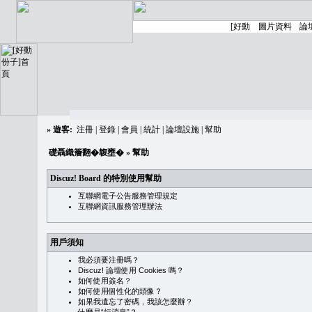
»
遊客:
注冊
|
登錄
|
會員
|
統計
|
論壇設施
|
幫助
礎聶織簷翻�䪖壅�
» 幫助
Discuz! Board 的特別使用幫助
互聯網電子公告服務管理規定
互聯網資訊服務管理辦法
用戶須知
我必須要注冊嗎？
Discuz! 論壇使用 Cookies 嗎？
如何使用簽名？
如何使用個性化的頭像？
如果我遺忘了密碼，我該怎麼辦？