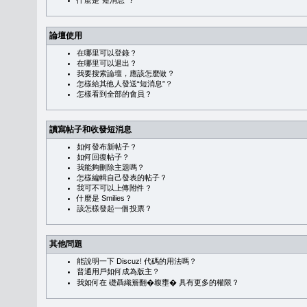
什麼是“短消息”？
論壇使用
在哪里可以登錄？
在哪里可以退出？
我要搜索論壇，應該怎麼做？
怎樣給其他人發送“短消息”？
怎樣看到全部的會員？
讀寫帖子和收發短消息
如何發布新帖子？
如何回復帖子？
我能夠刪除主題嗎？
怎樣編輯自己發表的帖子？
我可不可以上傳附件？
什麼是 Smilies？
該怎樣發起一個投票？
其他問題
能說明一下 Discuz! 代碼的用法嗎？
普通用戶如何成為版主？
我如何在 礎聶織簷翻�䪖壅� 具有更多的權限？