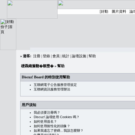
»
遊客:
注冊
|
登錄
|
會員
|
統計
|
論壇設施
|
幫助
礎聶織簷翻�䪖壅�
» 幫助
Discuz! Board 的特別使用幫助
互聯網電子公告服務管理規定
互聯網資訊服務管理辦法
用戶須知
我必須要注冊嗎？
Discuz! 論壇使用 Cookies 嗎？
如何使用簽名？
如何使用個性化的頭像？
如果我遺忘了密碼，我該怎麼辦？