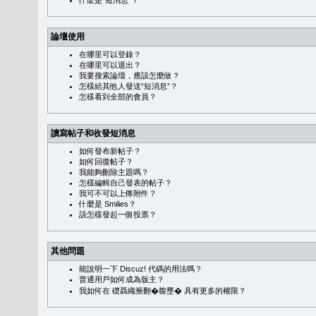
什麼是“短消息”？
論壇使用
在哪里可以登錄？
在哪里可以退出？
我要搜索論壇，應該怎麼做？
怎樣給其他人發送“短消息”？
怎樣看到全部的會員？
讀寫帖子和收發短消息
如何發布新帖子？
如何回復帖子？
我能夠刪除主題嗎？
怎樣編輯自己發表的帖子？
我可不可以上傳附件？
什麼是 Smilies？
該怎樣發起一個投票？
其他問題
能說明一下 Discuz! 代碼的用法嗎？
普通用戶如何成為版主？
我如何在 礎聶織簷翻�䪖壅� 具有更多的權限？