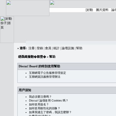
»
遊客:
注冊
|
登錄
|
會員
|
統計
|
論壇設施
|
幫助
礎聶織簷翻�䪖壅�
» 幫助
Discuz! Board 的特別使用幫助
互聯網電子公告服務管理規定
互聯網資訊服務管理辦法
用戶須知
我必須要注冊嗎？
Discuz! 論壇使用 Cookies 嗎？
如何使用簽名？
如何使用個性化的頭像？
如果我遺忘了密碼，我該怎麼辦？