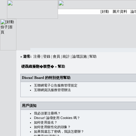
»
遊客:
注冊
|
登錄
|
會員
|
統計
|
論壇設施
|
幫助
礎聶織簷翻�䪖壅�
» 幫助
Discuz! Board 的特別使用幫助
互聯網電子公告服務管理規定
互聯網資訊服務管理辦法
用戶須知
我必須要注冊嗎？
Discuz! 論壇使用 Cookies 嗎？
如何使用簽名？
如何使用個性化的頭像？
如果我遺忘了密碼，我該怎麼辦？