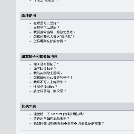
什麼是“短消息”？
論壇使用
在哪里可以登錄？
在哪里可以退出？
我要搜索論壇，應該怎麼做？
怎樣給其他人發送“短消息”？
怎樣看到全部的會員？
讀寫帖子和收發短消息
如何發布新帖子？
如何回復帖子？
我能夠刪除主題嗎？
怎樣編輯自己發表的帖子？
我可不可以上傳附件？
什麼是 Smilies？
該怎樣發起一個投票？
其他問題
能說明一下 Discuz! 代碼的用法嗎？
普通用戶如何成為版主？
我如何在 礎聶織簷翻�䪖壅� 具有更多的權限？