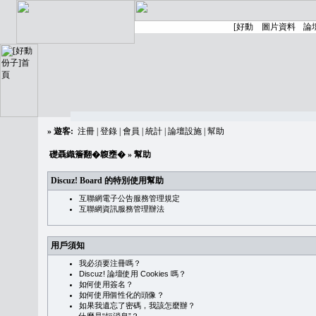
»
遊客:
注冊
|
登錄
|
會員
|
統計
|
論壇設施
|
幫助
礎聶織簷翻�䪖壅�
» 幫助
Discuz! Board 的特別使用幫助
互聯網電子公告服務管理規定
互聯網資訊服務管理辦法
用戶須知
我必須要注冊嗎？
Discuz! 論壇使用 Cookies 嗎？
如何使用簽名？
如何使用個性化的頭像？
如果我遺忘了密碼，我該怎麼辦？