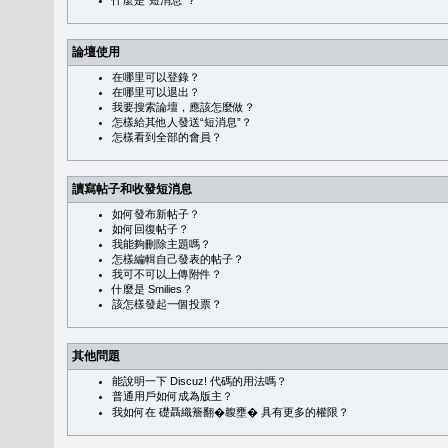
什麼是“短消息”？
論壇使用
在哪里可以登錄？
在哪里可以退出？
我要搜索論壇，應該怎麼做？
怎樣給其他人發送“短消息”？
怎樣看到全部的會員？
讀寫帖子和收發短消息
如何發布新帖子？
如何回復帖子？
我能夠刪除主題嗎？
怎樣編輯自己發表的帖子？
我可不可以上傳附件？
什麼是 Smilies？
該怎樣發起一個投票？
其他問題
能說明一下 Discuz! 代碼的用法嗎？
普通用戶如何成為版主？
我如何在 礎聶織簷翻�䪖壅� 具有更多的權限？