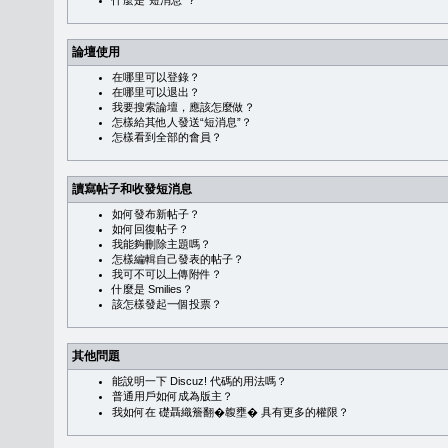
什麼是“短消息”？
論壇使用
在哪里可以登錄？
在哪里可以退出？
我要搜索論壇，應該怎麼做？
怎樣給其他人發送“短消息”？
怎樣看到全部的會員？
讀寫帖子和收發短消息
如何發布新帖子？
如何回復帖子？
我能夠刪除主題嗎？
怎樣編輯自己發表的帖子？
我可不可以上傳附件？
什麼是 Smilies？
該怎樣發起一個投票？
其他問題
能說明一下 Discuz! 代碼的用法嗎？
普通用戶如何成為版主？
我如何在 礎聶織簷翻�䪖壅� 具有更多的權限？