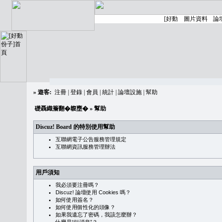
»
遊客:
注冊
|
登錄
|
會員
|
統計
|
論壇設施
|
幫助
礎聶織簷翻�䪖壅�
» 幫助
Discuz! Board 的特別使用幫助
互聯網電子公告服務管理規定
互聯網資訊服務管理辦法
用戶須知
我必須要注冊嗎？
Discuz! 論壇使用 Cookies 嗎？
如何使用簽名？
如何使用個性化的頭像？
如果我遺忘了密碼，我該怎麼辦？