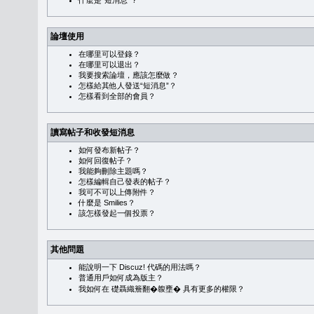
什麼是“短消息”？
論壇使用
在哪里可以登錄？
在哪里可以退出？
我要搜索論壇，應該怎麼做？
怎樣給其他人發送“短消息”？
怎樣看到全部的會員？
讀寫帖子和收發短消息
如何發布新帖子？
如何回復帖子？
我能夠刪除主題嗎？
怎樣編輯自己發表的帖子？
我可不可以上傳附件？
什麼是 Smilies？
該怎樣發起一個投票？
其他問題
能說明一下 Discuz! 代碼的用法嗎？
普通用戶如何成為版主？
我如何在 礎聶織簷翻�䪖壅� 具有更多的權限？