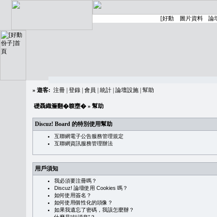
»
遊客:
注冊
|
登錄
|
會員
|
統計
|
論壇設施
|
幫助
礎聶織簷翻�䪖壅�
» 幫助
Discuz! Board 的特別使用幫助
互聯網電子公告服務管理規定
互聯網資訊服務管理辦法
用戶須知
我必須要注冊嗎？
Discuz! 論壇使用 Cookies 嗎？
如何使用簽名？
如何使用個性化的頭像？
如果我遺忘了密碼，我該怎麼辦？