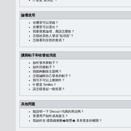
什麼是“短消息”？
論壇使用
在哪里可以登錄？
在哪里可以退出？
我要搜索論壇，應該怎麼做？
怎樣給其他人發送“短消息”？
怎樣看到全部的會員？
讀寫帖子和收發短消息
如何發布新帖子？
如何回復帖子？
我能夠刪除主題嗎？
怎樣編輯自己發表的帖子？
我可不可以上傳附件？
什麼是 Smilies？
該怎樣發起一個投票？
其他問題
能說明一下 Discuz! 代碼的用法嗎？
普通用戶如何成為版主？
我如何在 礎聶織簷翻�䪖壅� 具有更多的權限？