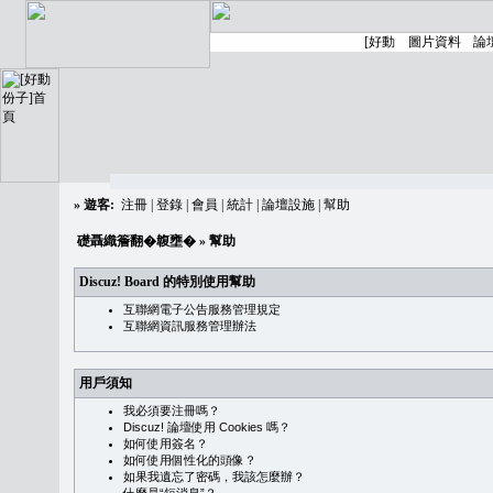
»
遊客:
注冊
|
登錄
|
會員
|
統計
|
論壇設施
|
幫助
礎聶織簷翻�䪖壅�
» 幫助
Discuz! Board 的特別使用幫助
互聯網電子公告服務管理規定
互聯網資訊服務管理辦法
用戶須知
我必須要注冊嗎？
Discuz! 論壇使用 Cookies 嗎？
如何使用簽名？
如何使用個性化的頭像？
如果我遺忘了密碼，我該怎麼辦？