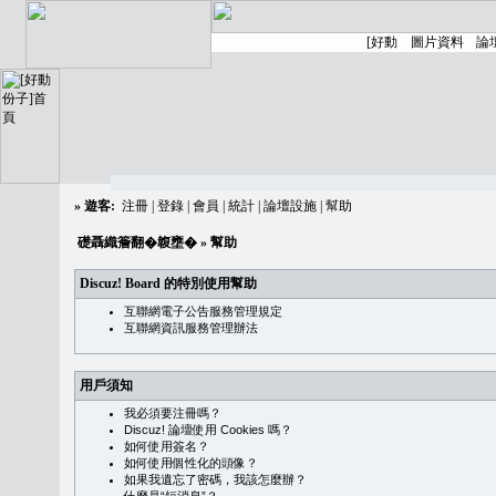
»
遊客:
注冊
|
登錄
|
會員
|
統計
|
論壇設施
|
幫助
礎聶織簷翻�䪖壅�
» 幫助
Discuz! Board 的特別使用幫助
互聯網電子公告服務管理規定
互聯網資訊服務管理辦法
用戶須知
我必須要注冊嗎？
Discuz! 論壇使用 Cookies 嗎？
如何使用簽名？
如何使用個性化的頭像？
如果我遺忘了密碼，我該怎麼辦？