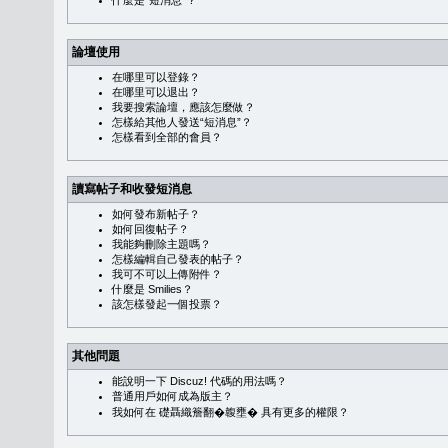
什麼是“短消息”？
論壇使用
在哪里可以登錄？
在哪里可以退出？
我要搜索論壇，應該怎麼做？
怎樣給其他人發送“短消息”？
怎樣看到全部的會員？
讀寫帖子和收發短消息
如何發布新帖子？
如何回復帖子？
我能夠刪除主題嗎？
怎樣編輯自己發表的帖子？
我可不可以上傳附件？
什麼是 Smilies？
該怎樣發起一個投票？
其他問題
能說明一下 Discuz! 代碼的用法嗎？
普通用戶如何成為版主？
我如何在 礎聶織簷翻�䪖壅� 具有更多的權限？