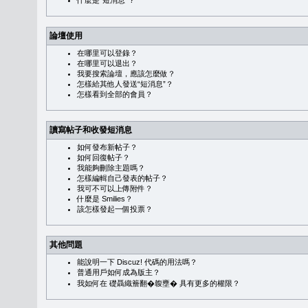
什麼是“短消息”？
論壇使用
在哪里可以登錄？
在哪里可以退出？
我要搜索論壇，應該怎麼做？
怎樣給其他人發送“短消息”？
怎樣看到全部的會員？
讀寫帖子和收發短消息
如何發布新帖子？
如何回復帖子？
我能夠刪除主題嗎？
怎樣編輯自己發表的帖子？
我可不可以上傳附件？
什麼是 Smilies？
該怎樣發起一個投票？
其他問題
能說明一下 Discuz! 代碼的用法嗎？
普通用戶如何成為版主？
我如何在 礎聶織簷翻�䪖壅� 具有更多的權限？