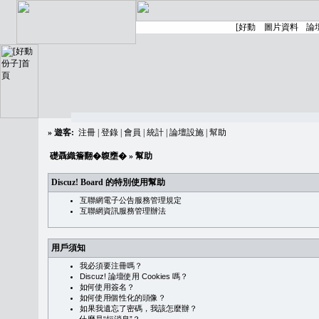
»
遊客:
注冊
|
登錄
|
會員
|
統計
|
論壇設施
|
幫助
礎聶織簷翻�䪖壅�
» 幫助
Discuz! Board 的特別使用幫助
互聯網電子公告服務管理規定
互聯網資訊服務管理辦法
用戶須知
我必須要注冊嗎？
Discuz! 論壇使用 Cookies 嗎？
如何使用簽名？
如何使用個性化的頭像？
如果我遺忘了密碼，我該怎麼辦？