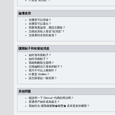
什麼是“短消息”？
論壇使用
在哪里可以登錄？
在哪里可以退出？
我要搜索論壇，應該怎麼做？
怎樣給其他人發送“短消息”？
怎樣看到全部的會員？
讀寫帖子和收發短消息
如何發布新帖子？
如何回復帖子？
我能夠刪除主題嗎？
怎樣編輯自己發表的帖子？
我可不可以上傳附件？
什麼是 Smilies？
該怎樣發起一個投票？
其他問題
能說明一下 Discuz! 代碼的用法嗎？
普通用戶如何成為版主？
我如何在 礎聶織簷翻�䪖壅� 具有更多的權限？