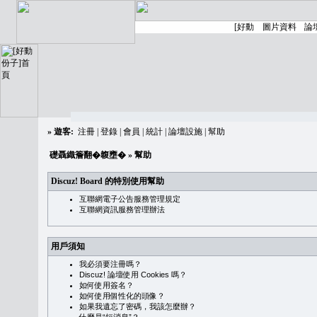
»
遊客:
注冊
|
登錄
|
會員
|
統計
|
論壇設施
|
幫助
礎聶織簷翻�䪖壅�
» 幫助
Discuz! Board 的特別使用幫助
互聯網電子公告服務管理規定
互聯網資訊服務管理辦法
用戶須知
我必須要注冊嗎？
Discuz! 論壇使用 Cookies 嗎？
如何使用簽名？
如何使用個性化的頭像？
如果我遺忘了密碼，我該怎麼辦？