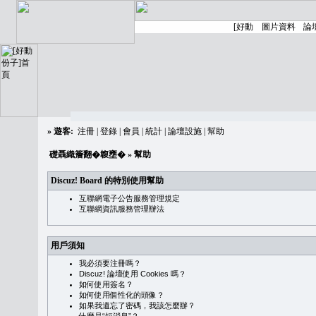
»
遊客:
注冊
|
登錄
|
會員
|
統計
|
論壇設施
|
幫助
礎聶織簷翻�䪖壅�
» 幫助
Discuz! Board 的特別使用幫助
互聯網電子公告服務管理規定
互聯網資訊服務管理辦法
用戶須知
我必須要注冊嗎？
Discuz! 論壇使用 Cookies 嗎？
如何使用簽名？
如何使用個性化的頭像？
如果我遺忘了密碼，我該怎麼辦？