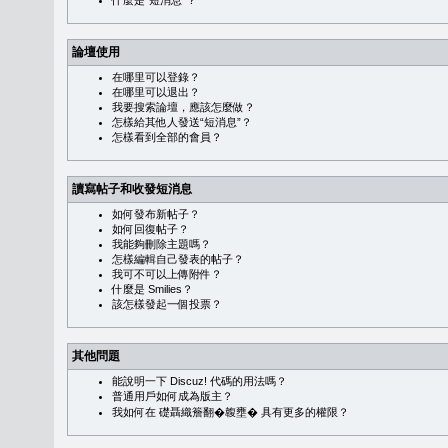
什麼是“短消息”？
論壇使用
在哪里可以登錄？
在哪里可以退出？
我要搜索論壇，應該怎麼做？
怎樣給其他人發送“短消息”？
怎樣看到全部的會員？
讀寫帖子和收發短消息
如何發布新帖子？
如何回復帖子？
我能夠刪除主題嗎？
怎樣編輯自己發表的帖子？
我可不可以上傳附件？
什麼是 Smilies？
該怎樣發起一個投票？
其他問題
能說明一下 Discuz! 代碼的用法嗎？
普通用戶如何成為版主？
我如何在 礎聶織簷翻�䪖壅� 具有更多的權限？