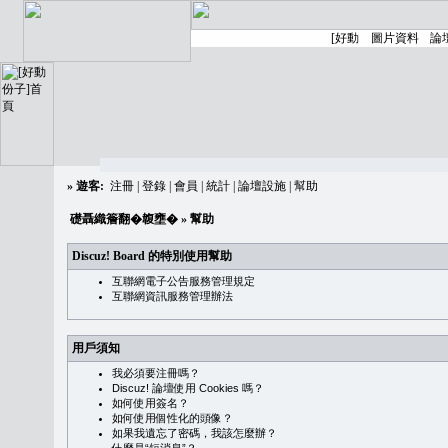
»
遊客:
注冊
|
登錄
|
會員
|
統計
|
論壇設施
|
幫助
礎聶織簷翻�䪖壅�
» 幫助
Discuz! Board 的特別使用幫助
互聯網電子公告服務管理規定
互聯網資訊服務管理辦法
用戶須知
我必須要注冊嗎？
Discuz! 論壇使用 Cookies 嗎？
如何使用簽名？
如何使用個性化的頭像？
如果我遺忘了密碼，我該怎麼辦？