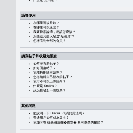
什麼是“短消息”？
論壇使用
在哪里可以登錄？
在哪里可以退出？
我要搜索論壇，應該怎麼做？
怎樣給其他人發送“短消息”？
怎樣看到全部的會員？
讀寫帖子和收發短消息
如何發布新帖子？
如何回復帖子？
我能夠刪除主題嗎？
怎樣編輯自己發表的帖子？
我可不可以上傳附件？
什麼是 Smilies？
該怎樣發起一個投票？
其他問題
能說明一下 Discuz! 代碼的用法嗎？
普通用戶如何成為版主？
我如何在 礎聶織簷翻�䪖壅� 具有更多的權限？