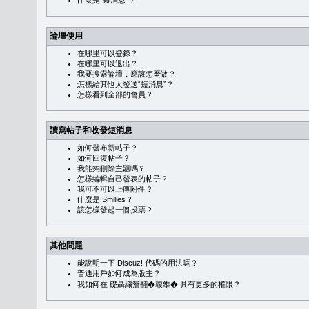
什麼是“短消息”？
論壇使用
在哪里可以登錄？
在哪里可以退出？
我要搜索論壇，應該怎麼做？
怎樣給其他人發送“短消息”？
怎樣看到全部的會員？
讀寫帖子和收發短消息
如何發布新帖子？
如何回復帖子？
我能夠刪除主題嗎？
怎樣編輯自己發表的帖子？
我可不可以上傳附件？
什麼是 Smilies？
該怎樣發起一個投票？
其他問題
能說明一下 Discuz! 代碼的用法嗎？
普通用戶如何成為版主？
我如何在 礎聶織簷翻�䪖壅� 具有更多的權限？