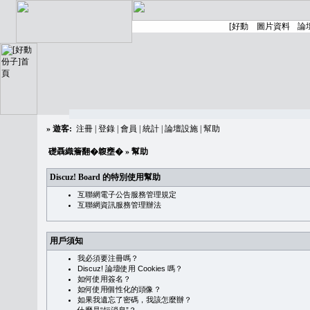
»
遊客:
注冊
|
登錄
|
會員
|
統計
|
論壇設施
|
幫助
礎聶織簷翻�䪖壅�
» 幫助
Discuz! Board 的特別使用幫助
互聯網電子公告服務管理規定
互聯網資訊服務管理辦法
用戶須知
我必須要注冊嗎？
Discuz! 論壇使用 Cookies 嗎？
如何使用簽名？
如何使用個性化的頭像？
如果我遺忘了密碼，我該怎麼辦？