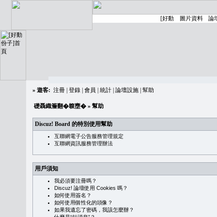
»
遊客:
注冊
|
登錄
|
會員
|
統計
|
論壇設施
|
幫助
礎聶織簷翻�䪖壅�
» 幫助
Discuz! Board 的特別使用幫助
互聯網電子公告服務管理規定
互聯網資訊服務管理辦法
用戶須知
我必須要注冊嗎？
Discuz! 論壇使用 Cookies 嗎？
如何使用簽名？
如何使用個性化的頭像？
如果我遺忘了密碼，我該怎麼辦？