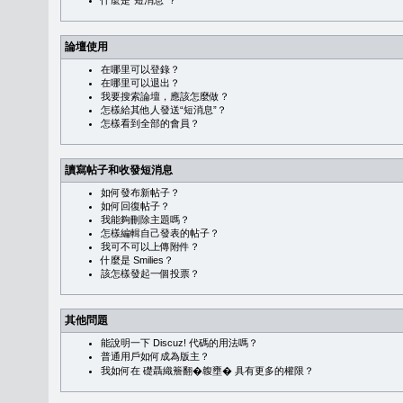
什麼是“短消息”？
論壇使用
在哪里可以登錄？
在哪里可以退出？
我要搜索論壇，應該怎麼做？
怎樣給其他人發送“短消息”？
怎樣看到全部的會員？
讀寫帖子和收發短消息
如何發布新帖子？
如何回復帖子？
我能夠刪除主題嗎？
怎樣編輯自己發表的帖子？
我可不可以上傳附件？
什麼是 Smilies？
該怎樣發起一個投票？
其他問題
能說明一下 Discuz! 代碼的用法嗎？
普通用戶如何成為版主？
我如何在 礎聶織簷翻�䪖壅� 具有更多的權限？