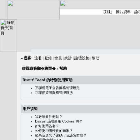
»
遊客:
注冊
|
登錄
|
會員
|
統計
|
論壇設施
|
幫助
礎聶織簷翻�䪖壅�
» 幫助
Discuz! Board 的特別使用幫助
互聯網電子公告服務管理規定
互聯網資訊服務管理辦法
用戶須知
我必須要注冊嗎？
Discuz! 論壇使用 Cookies 嗎？
如何使用簽名？
如何使用個性化的頭像？
如果我遺忘了密碼，我該怎麼辦？