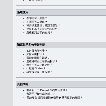
什麼是“短消息”？
論壇使用
在哪里可以登錄？
在哪里可以退出？
我要搜索論壇，應該怎麼做？
怎樣給其他人發送“短消息”？
怎樣看到全部的會員？
讀寫帖子和收發短消息
如何發布新帖子？
如何回復帖子？
我能夠刪除主題嗎？
怎樣編輯自己發表的帖子？
我可不可以上傳附件？
什麼是 Smilies？
該怎樣發起一個投票？
其他問題
能說明一下 Discuz! 代碼的用法嗎？
普通用戶如何成為版主？
我如何在 礎聶織簷翻�䪖壅� 具有更多的權限？