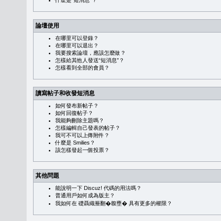
什麼是“短消息”？
論壇使用
在哪里可以登錄？
在哪里可以退出？
我要搜索論壇，應該怎麼做？
怎樣給其他人發送“短消息”？
怎樣看到全部的會員？
讀寫帖子和收發短消息
如何發布新帖子？
如何回復帖子？
我能夠刪除主題嗎？
怎樣編輯自己發表的帖子？
我可不可以上傳附件？
什麼是 Smilies？
該怎樣發起一個投票？
其他問題
能說明一下 Discuz! 代碼的用法嗎？
普通用戶如何成為版主？
我如何在 礎聶織簷翻�䪖壅� 具有更多的權限？