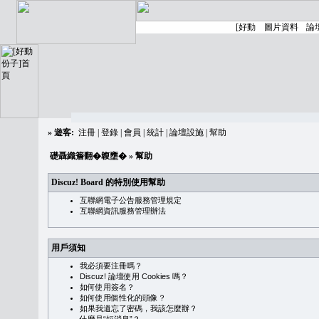
»
遊客:
注冊
|
登錄
|
會員
|
統計
|
論壇設施
|
幫助
礎聶織簷翻�䪖壅�
» 幫助
Discuz! Board 的特別使用幫助
互聯網電子公告服務管理規定
互聯網資訊服務管理辦法
用戶須知
我必須要注冊嗎？
Discuz! 論壇使用 Cookies 嗎？
如何使用簽名？
如何使用個性化的頭像？
如果我遺忘了密碼，我該怎麼辦？