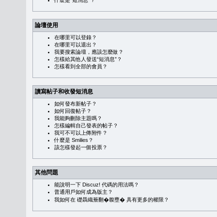
什麼是“短消息”？
論壇使用
在哪里可以登錄？
在哪里可以退出？
我要搜索論壇，應該怎麼做？
怎樣給其他人發送“短消息”？
怎樣看到全部的會員？
讀寫帖子和收發短消息
如何發布新帖子？
如何回復帖子？
我能夠刪除主題嗎？
怎樣編輯自己發表的帖子？
我可不可以上傳附件？
什麼是 Smilies？
該怎樣發起一個投票？
其他問題
能說明一下 Discuz! 代碼的用法嗎？
普通用戶如何成為版主？
我如何在 礎聶織簷翻�䪖壅� 具有更多的權限？