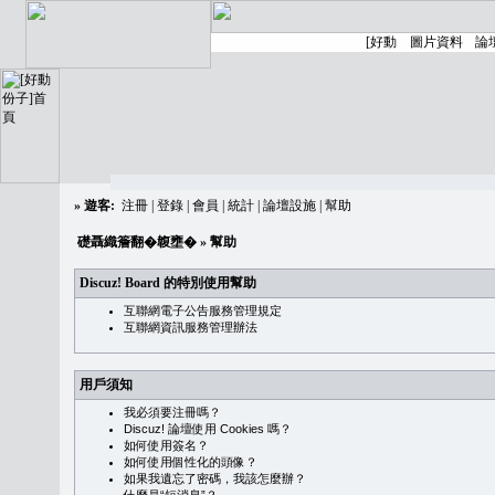
»
遊客:
注冊
|
登錄
|
會員
|
統計
|
論壇設施
|
幫助
礎聶織簷翻�䪖壅�
» 幫助
Discuz! Board 的特別使用幫助
互聯網電子公告服務管理規定
互聯網資訊服務管理辦法
用戶須知
我必須要注冊嗎？
Discuz! 論壇使用 Cookies 嗎？
如何使用簽名？
如何使用個性化的頭像？
如果我遺忘了密碼，我該怎麼辦？