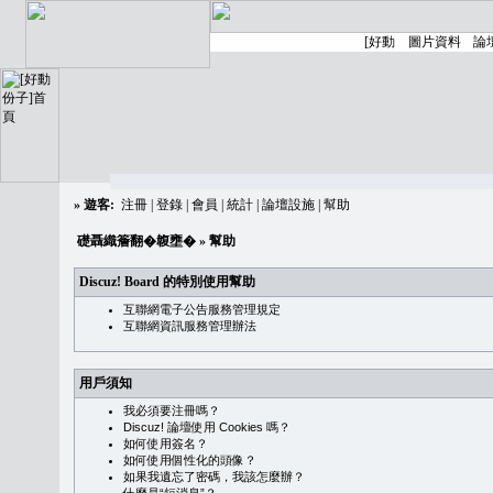
»
遊客:
注冊
|
登錄
|
會員
|
統計
|
論壇設施
|
幫助
礎聶織簷翻�䪖壅�
» 幫助
Discuz! Board 的特別使用幫助
互聯網電子公告服務管理規定
互聯網資訊服務管理辦法
用戶須知
我必須要注冊嗎？
Discuz! 論壇使用 Cookies 嗎？
如何使用簽名？
如何使用個性化的頭像？
如果我遺忘了密碼，我該怎麼辦？