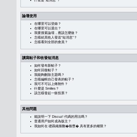
什麼是“短消息”？
論壇使用
在哪里可以登錄？
在哪里可以退出？
我要搜索論壇，應該怎麼做？
怎樣給其他人發送“短消息”？
怎樣看到全部的會員？
讀寫帖子和收發短消息
如何發布新帖子？
如何回復帖子？
我能夠刪除主題嗎？
怎樣編輯自己發表的帖子？
我可不可以上傳附件？
什麼是 Smilies？
該怎樣發起一個投票？
其他問題
能說明一下 Discuz! 代碼的用法嗎？
普通用戶如何成為版主？
我如何在 礎聶織簷翻�䪖壅� 具有更多的權限？