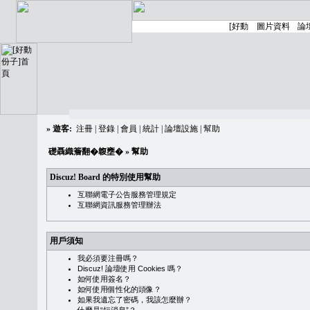
»
遊客:
注冊
|
登錄
|
會員
|
統計
|
論壇設施
|
幫助
礎聶織簷翻�䪖壅�
» 幫助
Discuz! Board 的特別使用幫助
互聯網電子公告服務管理規定
互聯網資訊服務管理辦法
用戶須知
我必須要注冊嗎？
Discuz! 論壇使用 Cookies 嗎？
如何使用簽名？
如何使用個性化的頭像？
如果我遺忘了密碼，我該怎麼辦？