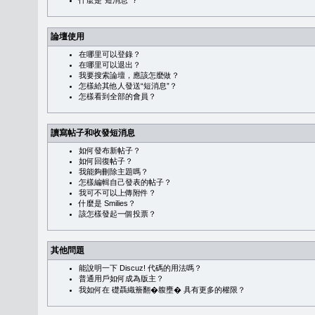
什麼是“短消息”？
論壇使用
在哪里可以登錄？
在哪里可以退出？
我要搜索論壇，應該怎麼做？
怎樣給其他人發送“短消息”？
怎樣看到全部的會員？
讀寫帖子和收發短消息
如何發布新帖子？
如何回復帖子？
我能夠刪除主題嗎？
怎樣編輯自己發表的帖子？
我可不可以上傳附件？
什麼是 Smilies？
該怎樣發起一個投票？
其他問題
能說明一下 Discuz! 代碼的用法嗎？
普通用戶如何成為版主？
我如何在 礎聶織簷翻�䪖壅� 具有更多的權限？