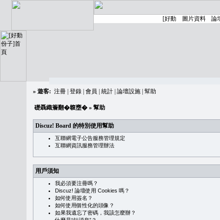
»
遊客:
注冊
|
登錄
|
會員
|
統計
|
論壇設施
|
幫助
礎聶織簷翻�䪖壅�
» 幫助
Discuz! Board 的特別使用幫助
互聯網電子公告服務管理規定
互聯網資訊服務管理辦法
用戶須知
我必須要注冊嗎？
Discuz! 論壇使用 Cookies 嗎？
如何使用簽名？
如何使用個性化的頭像？
如果我遺忘了密碼，我該怎麼辦？