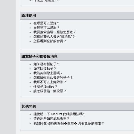
什麼是“短消息”？
論壇使用
在哪里可以登錄？
在哪里可以退出？
我要搜索論壇，應該怎麼做？
怎樣給其他人發送“短消息”？
怎樣看到全部的會員？
讀寫帖子和收發短消息
如何發布新帖子？
如何回復帖子？
我能夠刪除主題嗎？
怎樣編輯自己發表的帖子？
我可不可以上傳附件？
什麼是 Smilies？
該怎樣發起一個投票？
其他問題
能說明一下 Discuz! 代碼的用法嗎？
普通用戶如何成為版主？
我如何在 礎聶織簷翻�䪖壅� 具有更多的權限？