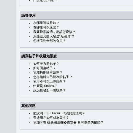
什麼是“短消息”？
論壇使用
在哪里可以登錄？
在哪里可以退出？
我要搜索論壇，應該怎麼做？
怎樣給其他人發送“短消息”？
怎樣看到全部的會員？
讀寫帖子和收發短消息
如何發布新帖子？
如何回復帖子？
我能夠刪除主題嗎？
怎樣編輯自己發表的帖子？
我可不可以上傳附件？
什麼是 Smilies？
該怎樣發起一個投票？
其他問題
能說明一下 Discuz! 代碼的用法嗎？
普通用戶如何成為版主？
我如何在 礎聶織簷翻�䪖壅� 具有更多的權限？