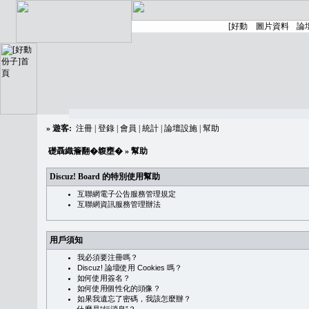
»
遊客:
注冊
|
登錄
|
會員
|
統計
|
論壇設施
|
幫助
礎聶織簷翻�䪖壅�
» 幫助
Discuz! Board 的特別使用幫助
互聯網電子公告服務管理規定
互聯網資訊服務管理辦法
用戶須知
我必須要注冊嗎？
Discuz! 論壇使用 Cookies 嗎？
如何使用簽名？
如何使用個性化的頭像？
如果我遺忘了密碼，我該怎麼辦？