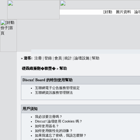
»
遊客:
注冊
|
登錄
|
會員
|
統計
|
論壇設施
|
幫助
礎聶織簷翻�䪖壅�
» 幫助
Discuz! Board 的特別使用幫助
互聯網電子公告服務管理規定
互聯網資訊服務管理辦法
用戶須知
我必須要注冊嗎？
Discuz! 論壇使用 Cookies 嗎？
如何使用簽名？
如何使用個性化的頭像？
如果我遺忘了密碼，我該怎麼辦？