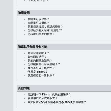
什麼是“短消息”？
論壇使用
在哪里可以登錄？
在哪里可以退出？
我要搜索論壇，應該怎麼做？
怎樣給其他人發送“短消息”？
怎樣看到全部的會員？
讀寫帖子和收發短消息
如何發布新帖子？
如何回復帖子？
我能夠刪除主題嗎？
怎樣編輯自己發表的帖子？
我可不可以上傳附件？
什麼是 Smilies？
該怎樣發起一個投票？
其他問題
能說明一下 Discuz! 代碼的用法嗎？
普通用戶如何成為版主？
我如何在 礎聶織簷翻�䪖壅� 具有更多的權限？