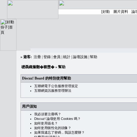
»
遊客:
注冊
|
登錄
|
會員
|
統計
|
論壇設施
|
幫助
礎聶織簷翻�䪖壅�
» 幫助
Discuz! Board 的特別使用幫助
互聯網電子公告服務管理規定
互聯網資訊服務管理辦法
用戶須知
我必須要注冊嗎？
Discuz! 論壇使用 Cookies 嗎？
如何使用簽名？
如何使用個性化的頭像？
如果我遺忘了密碼，我該怎麼辦？