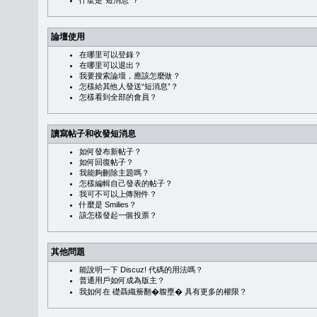
什麼是“短消息”？
論壇使用
在哪里可以登錄？
在哪里可以退出？
我要搜索論壇，應該怎麼做？
怎樣給其他人發送“短消息”？
怎樣看到全部的會員？
讀寫帖子和收發短消息
如何發布新帖子？
如何回復帖子？
我能夠刪除主題嗎？
怎樣編輯自己發表的帖子？
我可不可以上傳附件？
什麼是 Smilies？
該怎樣發起一個投票？
其他問題
能說明一下 Discuz! 代碼的用法嗎？
普通用戶如何成為版主？
我如何在 礎聶織簷翻�䪖壅� 具有更多的權限？