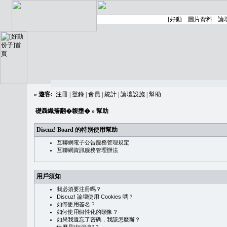
»
遊客:
注冊
|
登錄
|
會員
|
統計
|
論壇設施
|
幫助
礎聶織簷翻�䪖壅�
» 幫助
Discuz! Board 的特別使用幫助
互聯網電子公告服務管理規定
互聯網資訊服務管理辦法
用戶須知
我必須要注冊嗎？
Discuz! 論壇使用 Cookies 嗎？
如何使用簽名？
如何使用個性化的頭像？
如果我遺忘了密碼，我該怎麼辦？