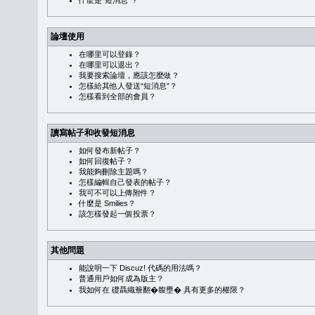
什麼是“短消息”？
論壇使用
在哪里可以登錄？
在哪里可以退出？
我要搜索論壇，應該怎麼做？
怎樣給其他人發送“短消息”？
怎樣看到全部的會員？
讀寫帖子和收發短消息
如何發布新帖子？
如何回復帖子？
我能夠刪除主題嗎？
怎樣編輯自己發表的帖子？
我可不可以上傳附件？
什麼是 Smilies？
該怎樣發起一個投票？
其他問題
能說明一下 Discuz! 代碼的用法嗎？
普通用戶如何成為版主？
我如何在 礎聶織簷翻�䪖壅� 具有更多的權限？