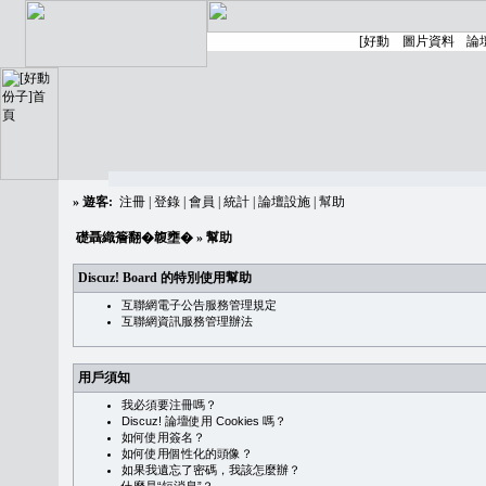
»
遊客:
注冊
|
登錄
|
會員
|
統計
|
論壇設施
|
幫助
礎聶織簷翻�䪖壅�
» 幫助
Discuz! Board 的特別使用幫助
互聯網電子公告服務管理規定
互聯網資訊服務管理辦法
用戶須知
我必須要注冊嗎？
Discuz! 論壇使用 Cookies 嗎？
如何使用簽名？
如何使用個性化的頭像？
如果我遺忘了密碼，我該怎麼辦？