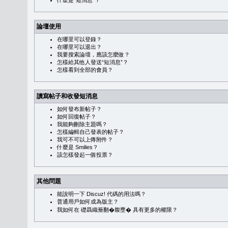
什麼是“短消息”？
論壇使用
在哪里可以登錄？
在哪里可以退出？
我要搜索論壇，應該怎麼做？
怎樣給其他人發送“短消息”？
怎樣看到全部的會員？
讀寫帖子和收發短消息
如何發布新帖子？
如何回復帖子？
我能夠刪除主題嗎？
怎樣編輯自己發表的帖子？
我可不可以上傳附件？
什麼是 Smilies？
該怎樣發起一個投票？
其他問題
能說明一下 Discuz! 代碼的用法嗎？
普通用戶如何成為版主？
我如何在 礎聶織簷翻�䪖壅� 具有更多的權限？