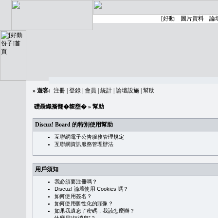
»
遊客:
注冊
|
登錄
|
會員
|
統計
|
論壇設施
|
幫助
礎聶織簷翻�䪖壅�
» 幫助
Discuz! Board 的特別使用幫助
互聯網電子公告服務管理規定
互聯網資訊服務管理辦法
用戶須知
我必須要注冊嗎？
Discuz! 論壇使用 Cookies 嗎？
如何使用簽名？
如何使用個性化的頭像？
如果我遺忘了密碼，我該怎麼辦？