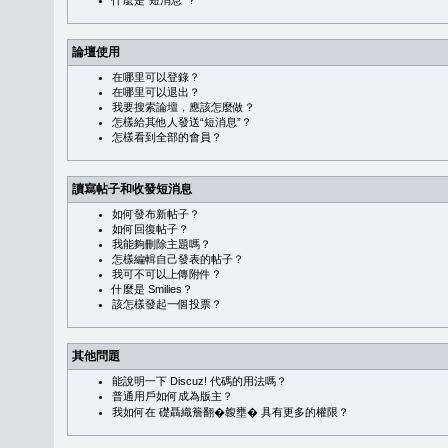
什麼是“短消息”？
論壇使用
在哪里可以登錄？
在哪里可以退出？
我要搜索論壇，應該怎麼做？
怎樣給其他人發送“短消息”？
怎樣看到全部的會員？
讀寫帖子和收發短消息
如何發布新帖子？
如何回復帖子？
我能夠刪除主題嗎？
怎樣編輯自己發表的帖子？
我可不可以上傳附件？
什麼是 Smilies？
該怎樣發起一個投票？
其他問題
能說明一下 Discuz! 代碼的用法嗎？
普通用戶如何成為版主？
我如何在 礎聶織簷翻�䪖壅� 具有更多的權限？