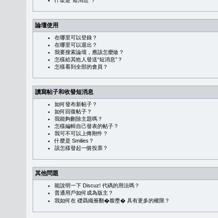
什麼是“短消息”？
論壇使用
在哪里可以登錄？
在哪里可以退出？
我要搜索論壇，應該怎麼做？
怎樣給其他人發送“短消息”？
怎樣看到全部的會員？
讀寫帖子和收發短消息
如何發布新帖子？
如何回復帖子？
我能夠刪除主題嗎？
怎樣編輯自己發表的帖子？
我可不可以上傳附件？
什麼是 Smilies？
該怎樣發起一個投票？
其他問題
能說明一下 Discuz! 代碼的用法嗎？
普通用戶如何成為版主？
我如何在 礎聶織簷翻�䪖壅� 具有更多的權限？