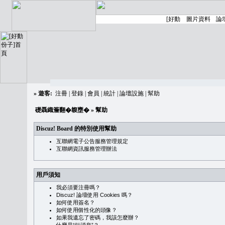
»
遊客:
注冊
|
登錄
|
會員
|
統計
|
論壇設施
|
幫助
礎聶織簷翻�䪖壅�
» 幫助
Discuz! Board 的特別使用幫助
互聯網電子公告服務管理規定
互聯網資訊服務管理辦法
用戶須知
我必須要注冊嗎？
Discuz! 論壇使用 Cookies 嗎？
如何使用簽名？
如何使用個性化的頭像？
如果我遺忘了密碼，我該怎麼辦？