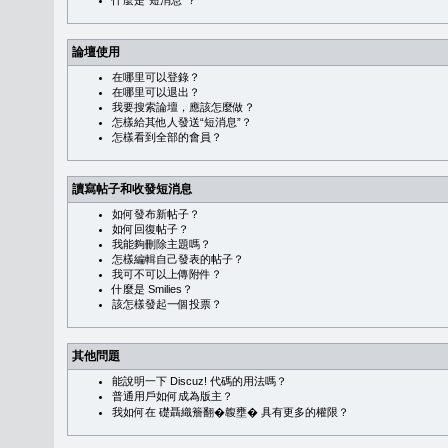
什麼是“短消息”？
論壇使用
在哪里可以登錄？
在哪里可以退出？
我要搜索論壇，應該怎麼做？
怎樣給其他人發送“短消息”？
怎樣看到全部的會員？
讀寫帖子和收發短消息
如何發布新帖子？
如何回復帖子？
我能夠刪除主題嗎？
怎樣編輯自己發表的帖子？
我可不可以上傳附件？
什麼是 Smilies？
該怎樣發起一個投票？
其他問題
能說明一下 Discuz! 代碼的用法嗎？
普通用戶如何成為版主？
我如何在 礎聶織簷翻�䪖壅� 具有更多的權限？