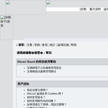
»
遊客:
注冊
|
登錄
|
會員
|
統計
|
論壇設施
|
幫助
礎聶織簷翻�䪖壅�
» 幫助
Discuz! Board 的特別使用幫助
互聯網電子公告服務管理規定
互聯網資訊服務管理辦法
用戶須知
我必須要注冊嗎？
Discuz! 論壇使用 Cookies 嗎？
如何使用簽名？
如何使用個性化的頭像？
如果我遺忘了密碼，我該怎麼辦？