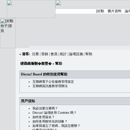
»
遊客:
注冊
|
登錄
|
會員
|
統計
|
論壇設施
|
幫助
礎聶織簷翻�䪖壅�
» 幫助
Discuz! Board 的特別使用幫助
互聯網電子公告服務管理規定
互聯網資訊服務管理辦法
用戶須知
我必須要注冊嗎？
Discuz! 論壇使用 Cookies 嗎？
如何使用簽名？
如何使用個性化的頭像？
如果我遺忘了密碼，我該怎麼辦？