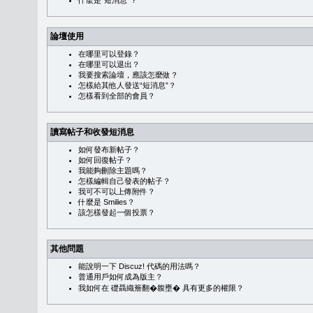
什麼是“短消息”？
論壇使用
在哪里可以登錄？
在哪里可以退出？
我要搜索論壇，應該怎麼做？
怎樣給其他人發送“短消息”？
怎樣看到全部的會員？
讀寫帖子和收發短消息
如何發布新帖子？
如何回復帖子？
我能夠刪除主題嗎？
怎樣編輯自己發表的帖子？
我可不可以上傳附件？
什麼是 Smilies？
該怎樣發起一個投票？
其他問題
能說明一下 Discuz! 代碼的用法嗎？
普通用戶如何成為版主？
我如何在 礎聶織簷翻�䪖壅� 具有更多的權限？