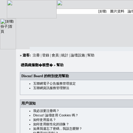
»
遊客:
注冊
|
登錄
|
會員
|
統計
|
論壇設施
|
幫助
礎聶織簷翻�䪖壅�
» 幫助
Discuz! Board 的特別使用幫助
互聯網電子公告服務管理規定
互聯網資訊服務管理辦法
用戶須知
我必須要注冊嗎？
Discuz! 論壇使用 Cookies 嗎？
如何使用簽名？
如何使用個性化的頭像？
如果我遺忘了密碼，我該怎麼辦？