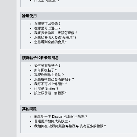
什麼是“短消息”？
論壇使用
在哪里可以登錄？
在哪里可以退出？
我要搜索論壇，應該怎麼做？
怎樣給其他人發送“短消息”？
怎樣看到全部的會員？
讀寫帖子和收發短消息
如何發布新帖子？
如何回復帖子？
我能夠刪除主題嗎？
怎樣編輯自己發表的帖子？
我可不可以上傳附件？
什麼是 Smilies？
該怎樣發起一個投票？
其他問題
能說明一下 Discuz! 代碼的用法嗎？
普通用戶如何成為版主？
我如何在 礎聶織簷翻�䪖壅� 具有更多的權限？