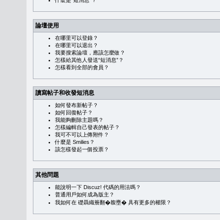
什麼是“短消息”？
論壇使用
在哪里可以登錄？
在哪里可以退出？
我要搜索論壇，應該怎麼做？
怎樣給其他人發送“短消息”？
怎樣看到全部的會員？
讀寫帖子和收發短消息
如何發布新帖子？
如何回復帖子？
我能夠刪除主題嗎？
怎樣編輯自己發表的帖子？
我可不可以上傳附件？
什麼是 Smilies？
該怎樣發起一個投票？
其他問題
能說明一下 Discuz! 代碼的用法嗎？
普通用戶如何成為版主？
我如何在 礎聶織簷翻�䪖壅� 具有更多的權限？