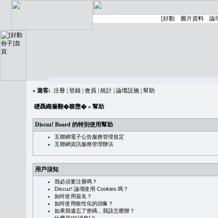
»
遊客:
注冊
|
登錄
|
會員
|
統計
|
論壇設施
|
幫助
礎聶織簷翻�䪖壅�
» 幫助
Discuz! Board 的特別使用幫助
互聯網電子公告服務管理規定
互聯網資訊服務管理辦法
用戶須知
我必須要注冊嗎？
Discuz! 論壇使用 Cookies 嗎？
如何使用簽名？
如何使用個性化的頭像？
如果我遺忘了密碼，我該怎麼辦？