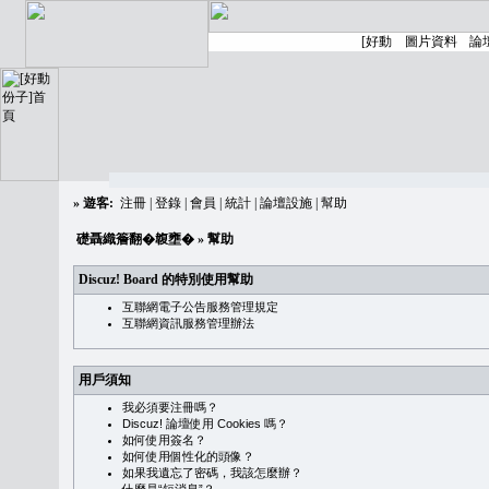
»
遊客:
注冊
|
登錄
|
會員
|
統計
|
論壇設施
|
幫助
礎聶織簷翻�䪖壅�
» 幫助
Discuz! Board 的特別使用幫助
互聯網電子公告服務管理規定
互聯網資訊服務管理辦法
用戶須知
我必須要注冊嗎？
Discuz! 論壇使用 Cookies 嗎？
如何使用簽名？
如何使用個性化的頭像？
如果我遺忘了密碼，我該怎麼辦？