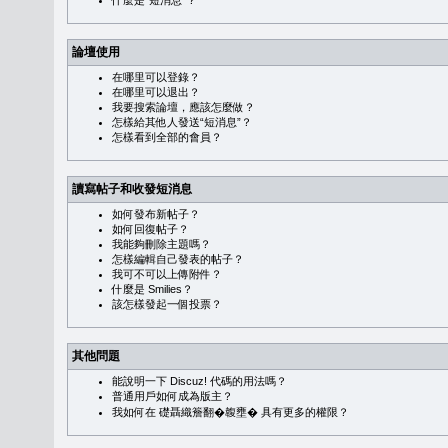
什麼是“短消息”？
論壇使用
在哪里可以登錄？
在哪里可以退出？
我要搜索論壇，應該怎麼做？
怎樣給其他人發送“短消息”？
怎樣看到全部的會員？
讀寫帖子和收發短消息
如何發布新帖子？
如何回復帖子？
我能夠刪除主題嗎？
怎樣編輯自己發表的帖子？
我可不可以上傳附件？
什麼是 Smilies？
該怎樣發起一個投票？
其他問題
能說明一下 Discuz! 代碼的用法嗎？
普通用戶如何成為版主？
我如何在 礎聶織簷翻�䪖壅� 具有更多的權限？