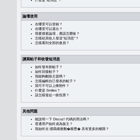
什麼是“短消息”？
論壇使用
在哪里可以登錄？
在哪里可以退出？
我要搜索論壇，應該怎麼做？
怎樣給其他人發送“短消息”？
怎樣看到全部的會員？
讀寫帖子和收發短消息
如何發布新帖子？
如何回復帖子？
我能夠刪除主題嗎？
怎樣編輯自己發表的帖子？
我可不可以上傳附件？
什麼是 Smilies？
該怎樣發起一個投票？
其他問題
能說明一下 Discuz! 代碼的用法嗎？
普通用戶如何成為版主？
我如何在 礎聶織簷翻�䪖壅� 具有更多的權限？