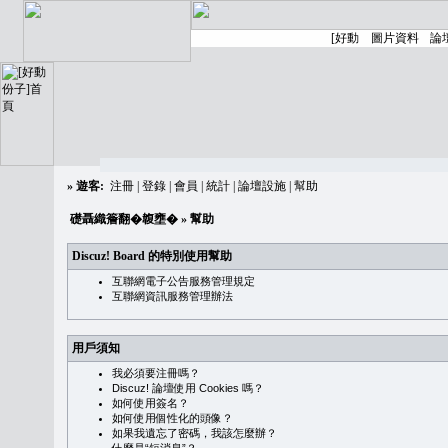
»
遊客:
注冊
|
登錄
|
會員
|
統計
|
論壇設施
|
幫助
礎聶織簷翻�䪖壅�
» 幫助
Discuz! Board 的特別使用幫助
互聯網電子公告服務管理規定
互聯網資訊服務管理辦法
用戶須知
我必須要注冊嗎？
Discuz! 論壇使用 Cookies 嗎？
如何使用簽名？
如何使用個性化的頭像？
如果我遺忘了密碼，我該怎麼辦？