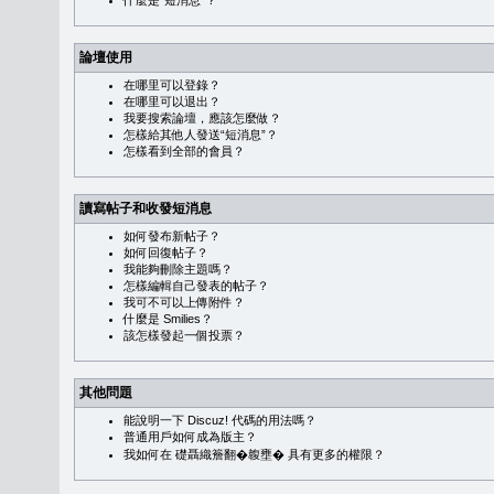
什麼是“短消息”？
論壇使用
在哪里可以登錄？
在哪里可以退出？
我要搜索論壇，應該怎麼做？
怎樣給其他人發送“短消息”？
怎樣看到全部的會員？
讀寫帖子和收發短消息
如何發布新帖子？
如何回復帖子？
我能夠刪除主題嗎？
怎樣編輯自己發表的帖子？
我可不可以上傳附件？
什麼是 Smilies？
該怎樣發起一個投票？
其他問題
能說明一下 Discuz! 代碼的用法嗎？
普通用戶如何成為版主？
我如何在 礎聶織簷翻�䪖壅� 具有更多的權限？