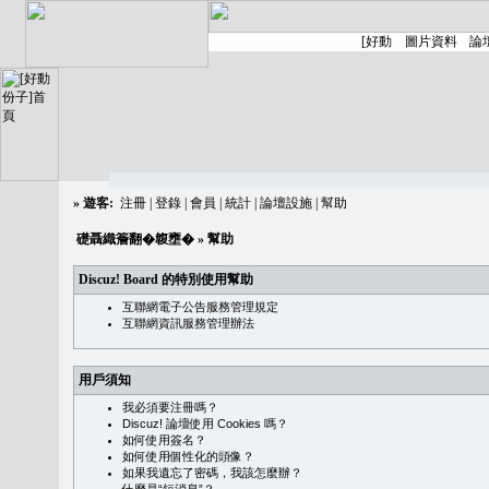
»
遊客:
注冊
|
登錄
|
會員
|
統計
|
論壇設施
|
幫助
礎聶織簷翻�䪖壅�
» 幫助
Discuz! Board 的特別使用幫助
互聯網電子公告服務管理規定
互聯網資訊服務管理辦法
用戶須知
我必須要注冊嗎？
Discuz! 論壇使用 Cookies 嗎？
如何使用簽名？
如何使用個性化的頭像？
如果我遺忘了密碼，我該怎麼辦？