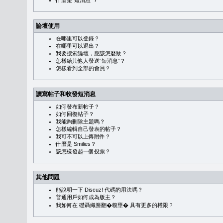
什麼是“短消息”？
論壇使用
在哪里可以登錄？
在哪里可以退出？
我要搜索論壇，應該怎麼做？
怎樣給其他人發送“短消息”？
怎樣看到全部的會員？
讀寫帖子和收發短消息
如何發布新帖子？
如何回復帖子？
我能夠刪除主題嗎？
怎樣編輯自己發表的帖子？
我可不可以上傳附件？
什麼是 Smilies？
該怎樣發起一個投票？
其他問題
能說明一下 Discuz! 代碼的用法嗎？
普通用戶如何成為版主？
我如何在 礎聶織簷翻�䪖壅� 具有更多的權限？