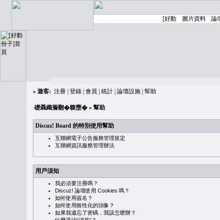
»
遊客:
注冊
|
登錄
|
會員
|
統計
|
論壇設施
|
幫助
礎聶織簷翻�䪖壅�
» 幫助
Discuz! Board 的特別使用幫助
互聯網電子公告服務管理規定
互聯網資訊服務管理辦法
用戶須知
我必須要注冊嗎？
Discuz! 論壇使用 Cookies 嗎？
如何使用簽名？
如何使用個性化的頭像？
如果我遺忘了密碼，我該怎麼辦？