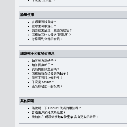
什麼是“短消息”？
論壇使用
在哪里可以登錄？
在哪里可以退出？
我要搜索論壇，應該怎麼做？
怎樣給其他人發送“短消息”？
怎樣看到全部的會員？
讀寫帖子和收發短消息
如何發布新帖子？
如何回復帖子？
我能夠刪除主題嗎？
怎樣編輯自己發表的帖子？
我可不可以上傳附件？
什麼是 Smilies？
該怎樣發起一個投票？
其他問題
能說明一下 Discuz! 代碼的用法嗎？
普通用戶如何成為版主？
我如何在 礎聶織簷翻�䪖壅� 具有更多的權限？