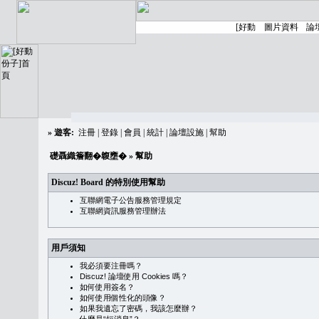
»
遊客:
注冊
|
登錄
|
會員
|
統計
|
論壇設施
|
幫助
礎聶織簷翻�䪖壅�
» 幫助
Discuz! Board 的特別使用幫助
互聯網電子公告服務管理規定
互聯網資訊服務管理辦法
用戶須知
我必須要注冊嗎？
Discuz! 論壇使用 Cookies 嗎？
如何使用簽名？
如何使用個性化的頭像？
如果我遺忘了密碼，我該怎麼辦？