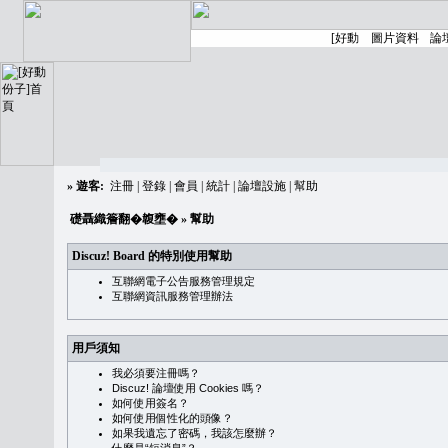
»
遊客:
注冊
|
登錄
|
會員
|
統計
|
論壇設施
|
幫助
礎聶織簷翻�䪖壅�
» 幫助
Discuz! Board 的特別使用幫助
互聯網電子公告服務管理規定
互聯網資訊服務管理辦法
用戶須知
我必須要注冊嗎？
Discuz! 論壇使用 Cookies 嗎？
如何使用簽名？
如何使用個性化的頭像？
如果我遺忘了密碼，我該怎麼辦？