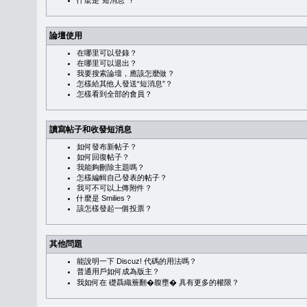
什麼是“短消息”？
論壇使用
在哪里可以登錄？
在哪里可以退出？
我要搜索論壇，應該怎麼做？
怎樣給其他人發送“短消息”？
怎樣看到全部的會員？
讀寫帖子和收發短消息
如何發布新帖子？
如何回復帖子？
我能夠刪除主題嗎？
怎樣編輯自己發表的帖子？
我可不可以上傳附件？
什麼是 Smilies？
該怎樣發起一個投票？
其他問題
能說明一下 Discuz! 代碼的用法嗎？
普通用戶如何成為版主？
我如何在 礎聶織簷翻�䪖壅� 具有更多的權限？