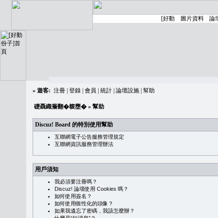
»
遊客:
注冊
|
登錄
|
會員
|
統計
|
論壇設施
|
幫助
礎聶織簷翻�䪖壅�
» 幫助
Discuz! Board 的特別使用幫助
互聯網電子公告服務管理規定
互聯網資訊服務管理辦法
用戶須知
我必須要注冊嗎？
Discuz! 論壇使用 Cookies 嗎？
如何使用簽名？
如何使用個性化的頭像？
如果我遺忘了密碼，我該怎麼辦？