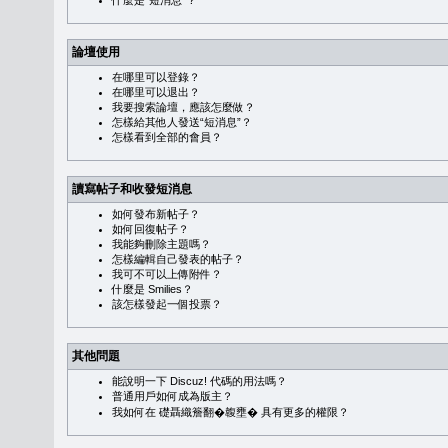
什麼是“短消息”？
論壇使用
在哪里可以登錄？
在哪里可以退出？
我要搜索論壇，應該怎麼做？
怎樣給其他人發送“短消息”？
怎樣看到全部的會員？
讀寫帖子和收發短消息
如何發布新帖子？
如何回復帖子？
我能夠刪除主題嗎？
怎樣編輯自己發表的帖子？
我可不可以上傳附件？
什麼是 Smilies？
該怎樣發起一個投票？
其他問題
能說明一下 Discuz! 代碼的用法嗎？
普通用戶如何成為版主？
我如何在 礎聶織簷翻�䪖壅� 具有更多的權限？