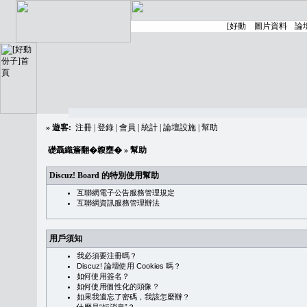
»
遊客:
注冊
|
登錄
|
會員
|
統計
|
論壇設施
|
幫助
礎聶織簷翻�䪖壅�
» 幫助
Discuz! Board 的特別使用幫助
互聯網電子公告服務管理規定
互聯網資訊服務管理辦法
用戶須知
我必須要注冊嗎？
Discuz! 論壇使用 Cookies 嗎？
如何使用簽名？
如何使用個性化的頭像？
如果我遺忘了密碼，我該怎麼辦？