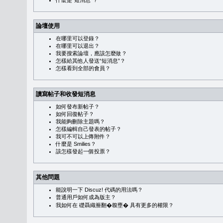
什麼是“短消息”？
論壇使用
在哪里可以登錄？
在哪里可以退出？
我要搜索論壇，應該怎麼做？
怎樣給其他人發送“短消息”？
怎樣看到全部的會員？
讀寫帖子和收發短消息
如何發布新帖子？
如何回復帖子？
我能夠刪除主題嗎？
怎樣編輯自己發表的帖子？
我可不可以上傳附件？
什麼是 Smilies？
該怎樣發起一個投票？
其他問題
能說明一下 Discuz! 代碼的用法嗎？
普通用戶如何成為版主？
我如何在 礎聶織簷翻�䪖壅� 具有更多的權限？