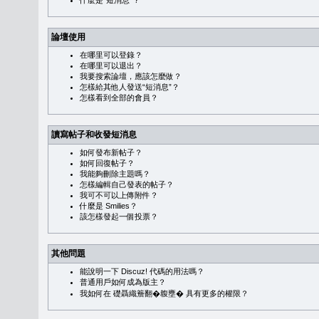
什麼是“短消息”？
論壇使用
在哪里可以登錄？
在哪里可以退出？
我要搜索論壇，應該怎麼做？
怎樣給其他人發送“短消息”？
怎樣看到全部的會員？
讀寫帖子和收發短消息
如何發布新帖子？
如何回復帖子？
我能夠刪除主題嗎？
怎樣編輯自己發表的帖子？
我可不可以上傳附件？
什麼是 Smilies？
該怎樣發起一個投票？
其他問題
能說明一下 Discuz! 代碼的用法嗎？
普通用戶如何成為版主？
我如何在 礎聶織簷翻�䪖壅� 具有更多的權限？