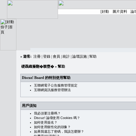
»
遊客:
注冊
|
登錄
|
會員
|
統計
|
論壇設施
|
幫助
礎聶織簷翻�䪖壅�
» 幫助
Discuz! Board 的特別使用幫助
互聯網電子公告服務管理規定
互聯網資訊服務管理辦法
用戶須知
我必須要注冊嗎？
Discuz! 論壇使用 Cookies 嗎？
如何使用簽名？
如何使用個性化的頭像？
如果我遺忘了密碼，我該怎麼辦？