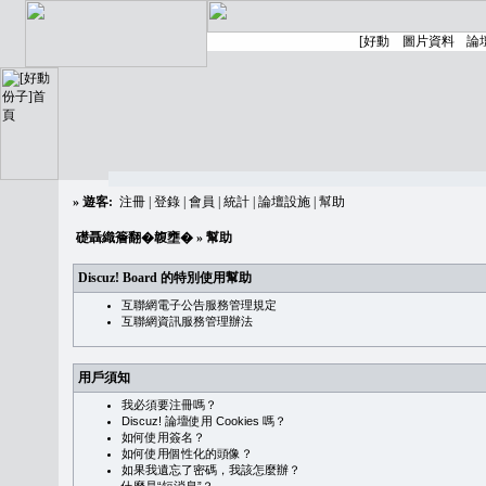
»
遊客:
注冊
|
登錄
|
會員
|
統計
|
論壇設施
|
幫助
礎聶織簷翻�䪖壅�
» 幫助
Discuz! Board 的特別使用幫助
互聯網電子公告服務管理規定
互聯網資訊服務管理辦法
用戶須知
我必須要注冊嗎？
Discuz! 論壇使用 Cookies 嗎？
如何使用簽名？
如何使用個性化的頭像？
如果我遺忘了密碼，我該怎麼辦？