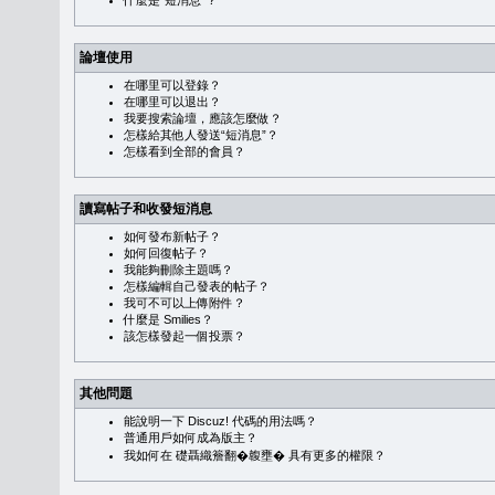
什麼是“短消息”？
論壇使用
在哪里可以登錄？
在哪里可以退出？
我要搜索論壇，應該怎麼做？
怎樣給其他人發送“短消息”？
怎樣看到全部的會員？
讀寫帖子和收發短消息
如何發布新帖子？
如何回復帖子？
我能夠刪除主題嗎？
怎樣編輯自己發表的帖子？
我可不可以上傳附件？
什麼是 Smilies？
該怎樣發起一個投票？
其他問題
能說明一下 Discuz! 代碼的用法嗎？
普通用戶如何成為版主？
我如何在 礎聶織簷翻�䪖壅� 具有更多的權限？